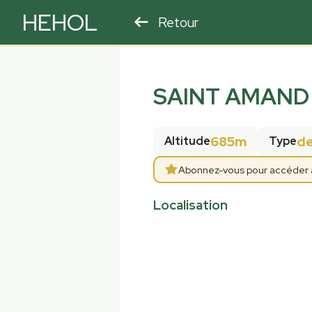
HEHOL
Retour
PARAPENTE
ULM
SAINT AMAND
685m
d
Altitude
Type
Abonnez-vous pour accéder aux
Localisation