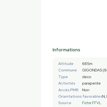
Informations
Altitude
685m
Commune
GIGONDAS (8
Type
deco
Activités
parapente
Accès PMR
Non
Orientations favorables
N,
Source
Fiche FFVL