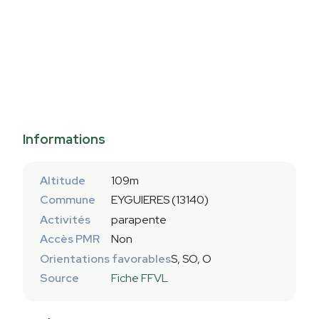
Informations
Altitude
109m
Commune
EYGUIERES (13140)
Activités
parapente
Accès PMR
Non
Orientations favorables
S, SO, O
Source
Fiche FFVL