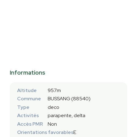
Informations
Altitude
957m
Commune
BUSSANG (88540)
Type
deco
Activités
parapente, delta
Accès PMR
Non
Orientations favorables
E