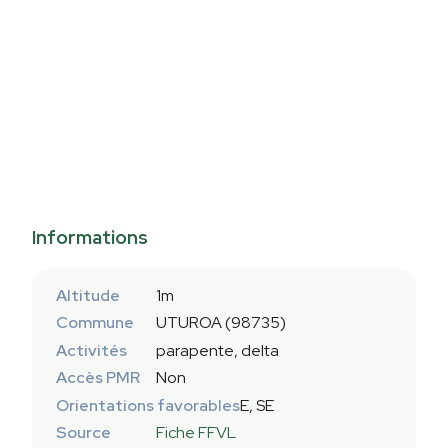
Informations
Altitude
1m
Commune
UTUROA (98735)
Activités
parapente, delta
Accès PMR
Non
Orientations favorables
E, SE
Source
Fiche FFVL