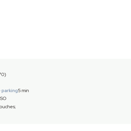
70)
 parking
5 min
SO
ouches;