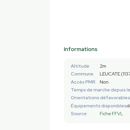
Informations
Altitude
2m
Commune
LEUCATE (113
Accès PMR
Non
Temps de marche depuis le
Orientations défavorables
Équipements disponibles
d
Source
Fiche FFVL