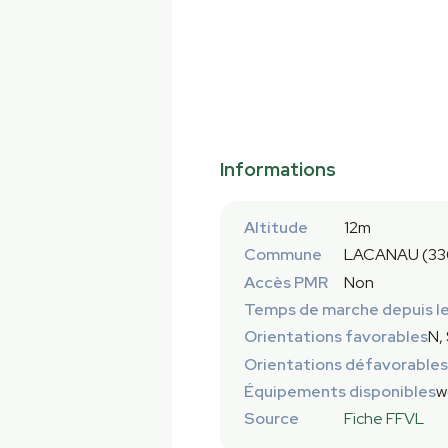
Informations
Altitude
12m
Commune
LACANAU (33
Accès PMR
Non
Temps de marche depuis le
Orientations favorables
N,
Orientations défavorables
Équipements disponibles
w
Source
Fiche FFVL