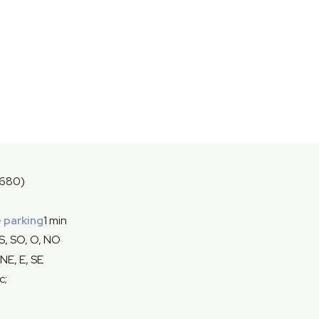
680)
 parking
1 min
 S, SO, O, NO
NE, E, SE
c;