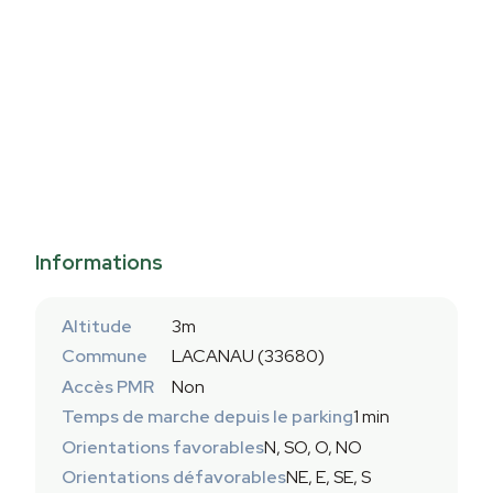
Informations
Altitude
3m
Commune
LACANAU (33680)
Accès PMR
Non
Temps de marche depuis le parking
1 min
Orientations favorables
N, SO, O, NO
Orientations défavorables
NE, E, SE, S