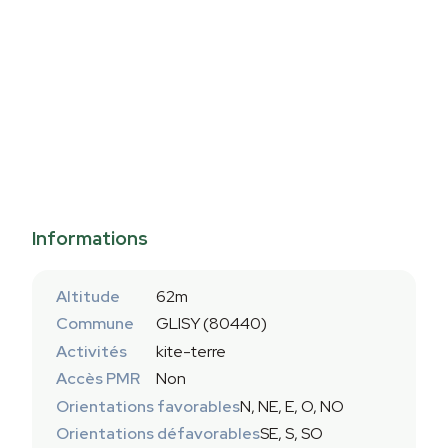
Informations
Altitude
62m
Commune
GLISY (80440)
Activités
kite-terre
Accès PMR
Non
Orientations favorables
N, NE, E, O, NO
Orientations défavorables
SE, S, SO