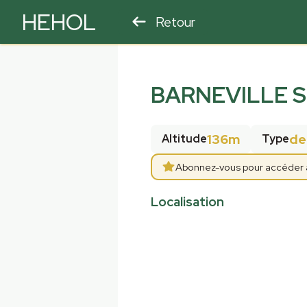
HEHOL
Retour
PARAPENTE
ULM
BARNEVILLE S
136m
de
Altitude
Type
Abonnez-vous pour accéder aux
Localisation