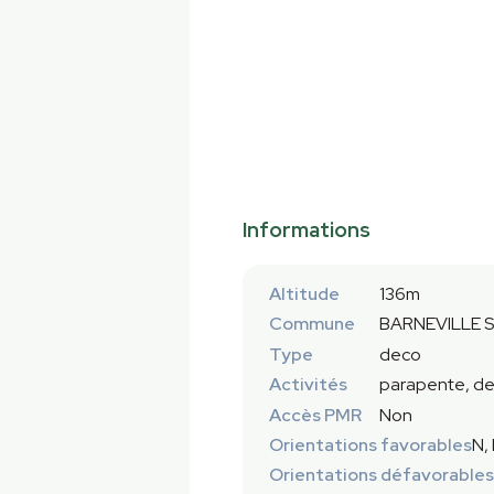
Informations
Altitude
136m
Commune
BARNEVILLE S
Type
deco
Activités
parapente, de
Accès PMR
Non
Orientations favorables
N,
Orientations défavorables