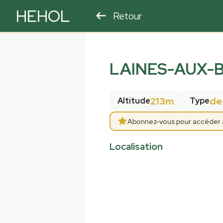
HEHOL
Retour
PARAPENTE
ULM
LAINES-AUX-B
213m
de
Altitude
Type
Abonnez-vous pour accéder aux
Localisation