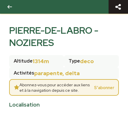
PIERRE-DE-LABRO -
NOZIERES
1314m
deco
Altitude
Type
parapente, delta
Activités
Abonnez-vous pour accéder aux liens
S'abonner
et à la navigation depuis ce site.
Localisation