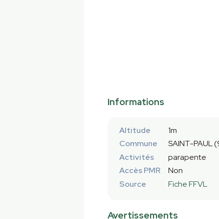
Informations
Altitude
1m
Commune
SAINT-PAUL (
Activités
parapente
Accès PMR
Non
Source
Fiche FFVL
Avertissements