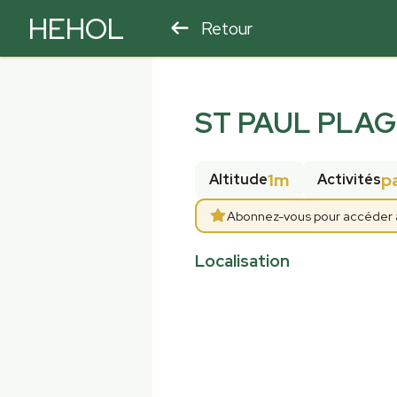
HEHOL
Retour
PARAPENTE
ULM
ST PAUL PLAG
1m
p
Altitude
Activités
Abonnez-vous pour accéder aux
Localisation