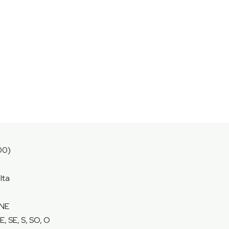
00)
lta
 NE
E, SE, S, SO, O