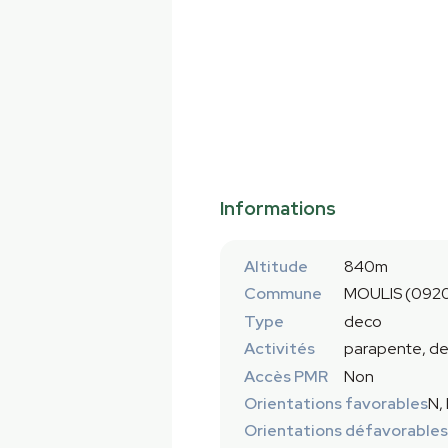
Informations
Altitude
840m
Commune
MOULIS (092
Type
deco
Activités
parapente, de
Accès PMR
Non
Orientations favorables
N,
Orientations défavorables