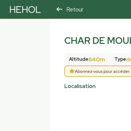
HEHOL
Retour
PARAPENTE
ULM
CHAR DE MOU
840m
d
Altitude
Type
Abonnez-vous pour accéder aux
Localisation