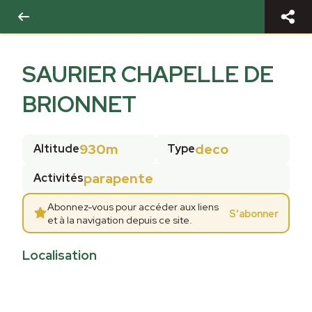
SAURIER CHAPELLE DE
BRIONNET
930m
deco
Altitude
Type
parapente
Activités
Abonnez-vous pour accéder aux liens
S'abonner
et à la navigation depuis ce site.
Localisation