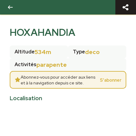
HOXAHANDIA
534m
deco
Altitude
Type
parapente
Activités
Abonnez-vous pour accéder aux liens
S'abonner
et à la navigation depuis ce site.
Localisation