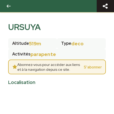
URSUYA
519m
deco
Altitude
Type
parapente
Activités
Abonnez-vous pour accéder aux liens
S'abonner
et à la navigation depuis ce site.
Localisation