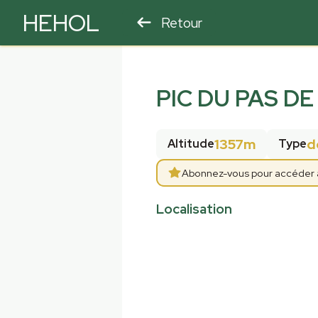
HEHOL
Retour
PARAPENTE
ULM
PIC DU PAS D
1357m
d
Altitude
Type
Abonnez-vous pour accéder aux
Localisation