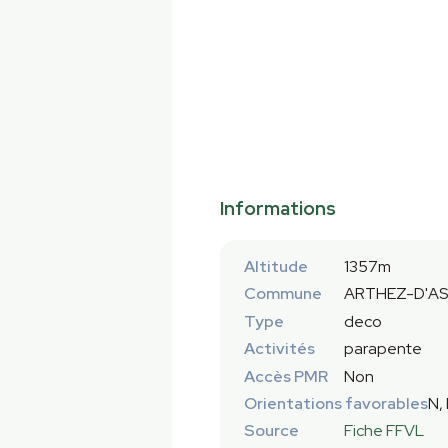
Informations
Altitude
1357m
Commune
ARTHEZ-D'AS
Type
deco
Activités
parapente
Accès PMR
Non
Orientations favorables
N,
Source
Fiche FFVL