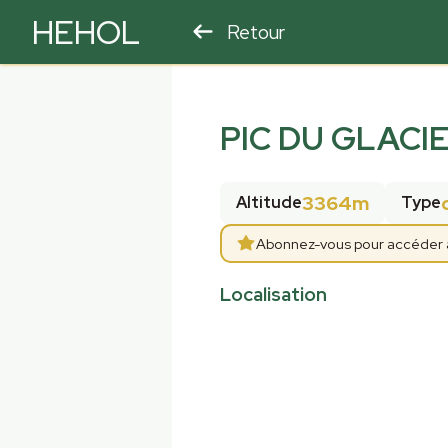
HEHOL
Retour
PARAPENTE
ULM
PIC DU GLACI
3364m
Altitude
Type
Abonnez-vous pour accéder aux
Localisation