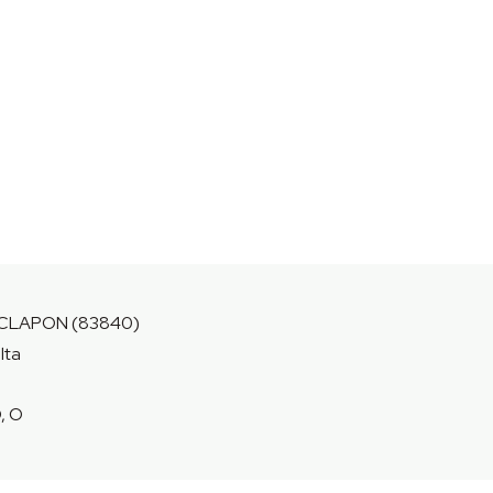
CLAPON (83840)
lta
, O