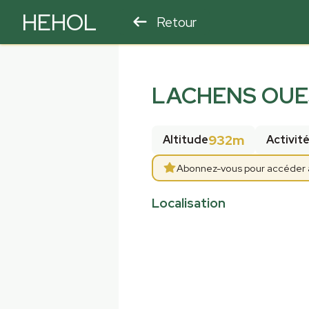
HEHOL
Retour
PARAPENTE
ULM
LACHENS OUES
932m
Altitude
Activit
Abonnez-vous pour accéder aux
Localisation