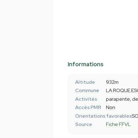
Informations
Altitude
932m
Commune
LA ROQUE ES
Activités
parapente, de
Accès PMR
Non
Orientations favorables
SO
Source
Fiche FFVL