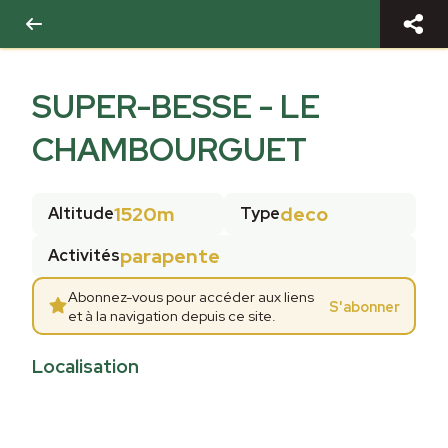
SUPER-BESSE - LE
CHAMBOURGUET
1520m
deco
Altitude
Type
parapente
Activités
Abonnez-vous pour accéder aux liens
S'abonner
et à la navigation depuis ce site.
Localisation