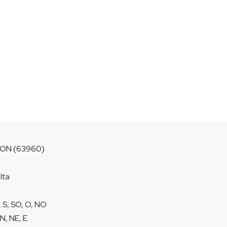
ON (63960)
lta
, S, SO, O, NO
N, NE, E