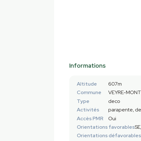
Informations
Altitude
607m
Commune
VEYRE-MONT
Type
deco
Activités
parapente, de
Accès PMR
Oui
Orientations favorables
SE
Orientations défavorables