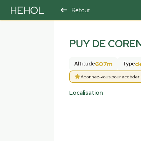
HEHOL
Retour
PARAPENTE
ULM
PUY DE CORE
607m
d
Altitude
Type
Abonnez-vous pour accéder aux
Localisation