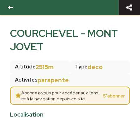
COURCHEVEL - MONT
JOVET
2515m
deco
Altitude
Type
parapente
Activités
Abonnez-vous pour accéder aux liens
S'abonner
et à la navigation depuis ce site.
Localisation