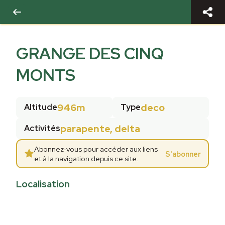
GRANGE DES CINQ
MONTS
946m
deco
Altitude
Type
parapente, delta
Activités
Abonnez-vous pour accéder aux liens
S'abonner
et à la navigation depuis ce site.
Localisation