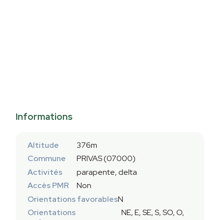
Informations
Altitude
376m
Commune
PRIVAS (07000)
Activités
parapente, delta
Accès PMR
Non
Orientations favorables
N
Orientations
NE, E, SE, S, SO, O,