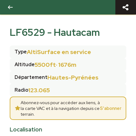
LF6529
-
Hautacam
AltiSurface en service
Type
5500ft
·
1676m
Altitude
Hautes-Pyrénées
Département
123.065
Radio
Abonnez-vous pour accéder aux liens, à
la carte VAC et à la navigation depuis ce
S'abonner
terrain.
Localisation