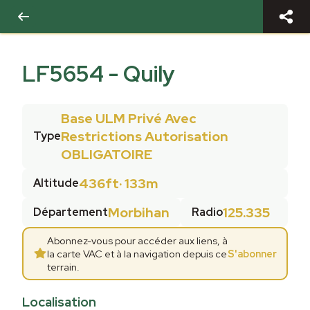
LF5654
-
Quily
Base ULM Privé Avec
Restrictions Autorisation
Type
OBLIGATOIRE
436ft
·
133m
Altitude
Morbihan
125.335
Département
Radio
Abonnez-vous pour accéder aux liens, à
la carte VAC et à la navigation depuis ce
S'abonner
terrain.
Localisation