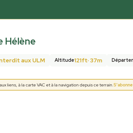
e Hélène
Interdit aux ULM
121ft
·
37m
Altitude
Départe
 liens, à la carte VAC et à la navigation depuis ce terrain.
S'abonne