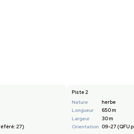
Piste 2
Nature
herbe
Longueur
650 m
Largeur
30 m
éféré: 27)
Orientation
09-27 (QFU p