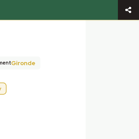
Gironde
ment
r