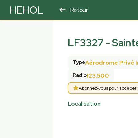
HEHOL
Retour
PARAPENTE
ULM
LF3327
-
Saint
Aérodrome Privé 
Type
123.500
Radio
Abonnez-vous pour accéder aux
Localisation