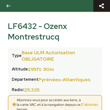
LF6432
-
Ozenx
Montrestrucq
Base ULM Autorisation
Type
OBLIGATOIRE
295ft
·
90m
Altitude
Pyrénées-Atlantiques
Département
125.335
Radio
Abonnez-vous pour accéder aux liens, à
la carte VAC et à la navigation depuis ce
S'abonner
terrain.