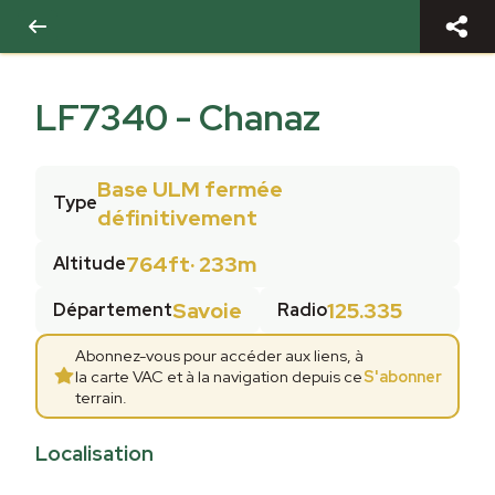
LF7340
-
Chanaz
Base ULM fermée
Type
définitivement
764ft
·
233m
Altitude
Savoie
125.335
Département
Radio
Abonnez-vous pour accéder aux liens, à
la carte VAC et à la navigation depuis ce
S'abonner
terrain.
Localisation