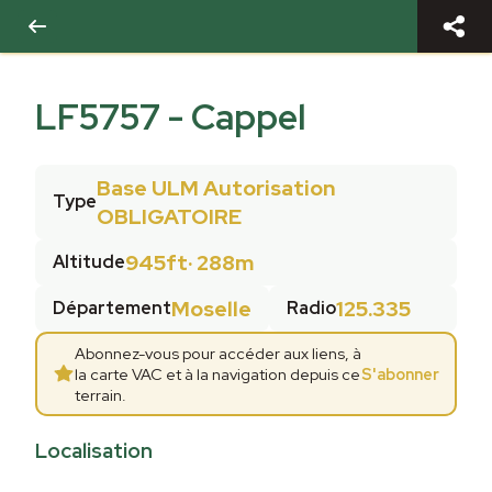
LF5757
-
Cappel
Base ULM Autorisation
Type
OBLIGATOIRE
945ft
·
288m
Altitude
Moselle
125.335
Département
Radio
Abonnez-vous pour accéder aux liens, à
la carte VAC et à la navigation depuis ce
S'abonner
terrain.
Localisation