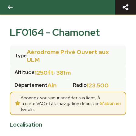
LF0164
-
Chamonet
Aérodrome Privé Ouvert aux
Type
ULM
1250ft
·
381m
Altitude
Ain
123.500
Département
Radio
Abonnez-vous pour accéder aux liens, à
la carte VAC et à la navigation depuis ce
S'abonner
terrain.
Localisation