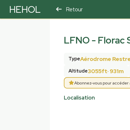
HEHOL
Retour
PARAPENTE
ULM
LFNO
-
Florac 
Aérodrome Restre
Type
3055ft
·
931m
Altitude
Abonnez-vous pour accéder aux
Localisation