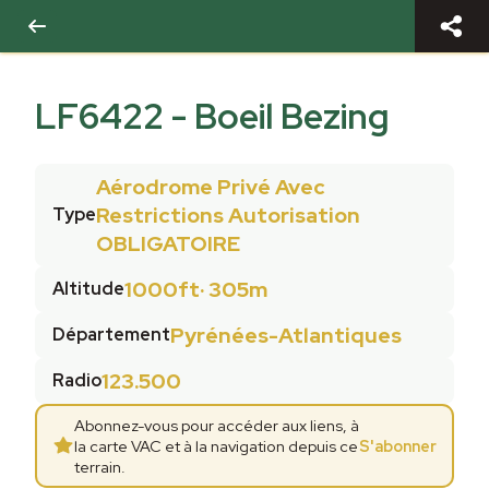
LF6422
-
Boeil Bezing
Aérodrome Privé Avec
Restrictions Autorisation
Type
OBLIGATOIRE
1000ft
·
305m
Altitude
Pyrénées-Atlantiques
Département
123.500
Radio
Abonnez-vous pour accéder aux liens, à
la carte VAC et à la navigation depuis ce
S'abonner
terrain.