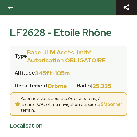
LF2628
-
Etoile Rhône
Base ULM Accès limité
Type
Autorisation OBLIGATOIRE
345ft
·
105m
Altitude
Drôme
125.335
Département
Radio
Abonnez-vous pour accéder aux liens, à
la carte VAC et à la navigation depuis ce
S'abonner
terrain.
Localisation