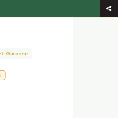
et-Garonne
r