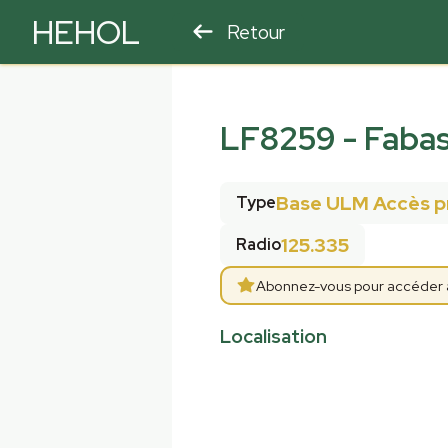
HEHOL
Retour
PARAPENTE
ULM
LF8259
-
Faba
Base ULM Accès p
Type
125.335
Radio
Abonnez-vous pour accéder aux
Localisation