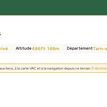
s
rivé
486ft
·
148m
Tarn-
Altitude
Département
 liens, à la carte VAC et à la navigation depuis ce terrain.
S'abonne