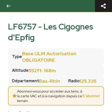
LF6757
-
Les Cigognes
d'Epfig
Base ULM Autorisation
Type
OBLIGATOIRE
552ft
·
168m
Altitude
Bas-Rhin
125.335
Département
Radio
Abonnez-vous pour accéder aux liens, à
la carte VAC et à la navigation depuis ce
S'abonner
terrain.