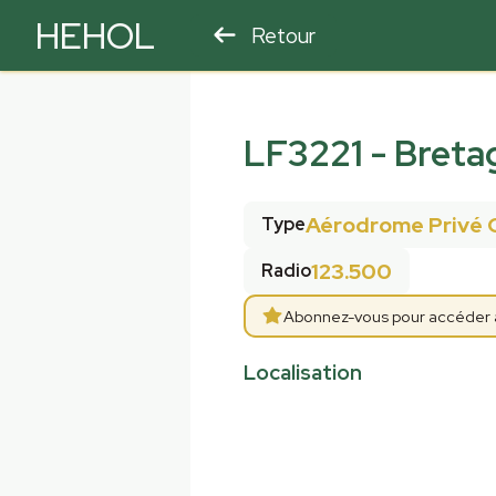
HEHOL
Retour
PARAPENTE
ULM
LF3221
-
Breta
Aérodrome Privé 
Type
123.500
Radio
Abonnez-vous pour accéder aux
Localisation