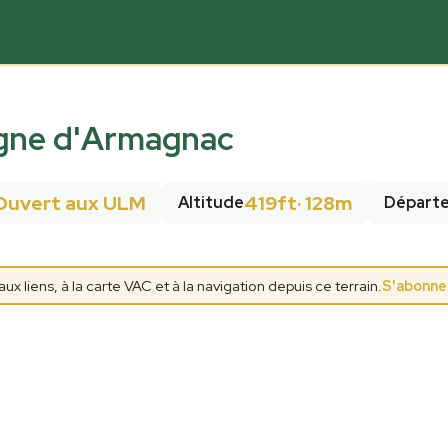
gne d'Armagnac
Ouvert aux ULM
419ft
·
128m
Altitude
Départ
 liens, à la carte VAC et à la navigation depuis ce terrain.
S'abonne