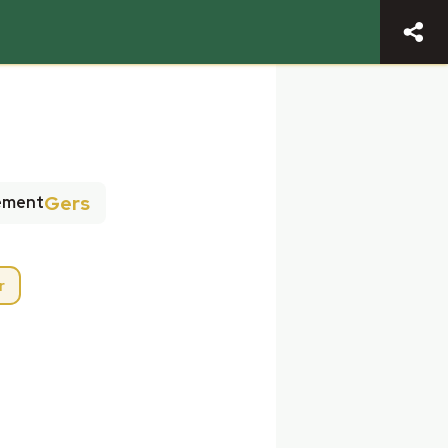
Gers
ement
r