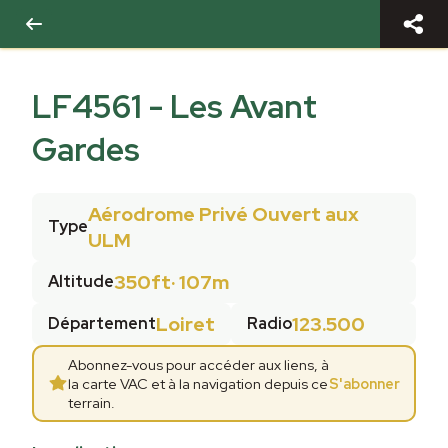
LF4561
-
Les Avant
Gardes
Aérodrome Privé Ouvert aux
Type
ULM
350ft
·
107m
Altitude
Loiret
123.500
Département
Radio
Abonnez-vous pour accéder aux liens, à
la carte VAC et à la navigation depuis ce
S'abonner
terrain.