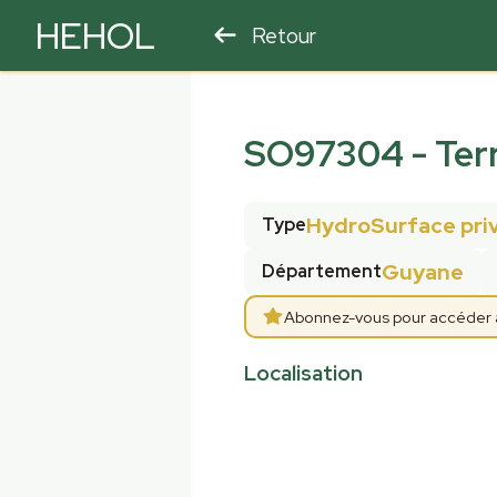
HEHOL
Retour
PARAPENTE
ULM
SO97304
-
Ter
HydroSurface pri
Type
Guyane
Département
Abonnez-vous pour accéder aux
Localisation