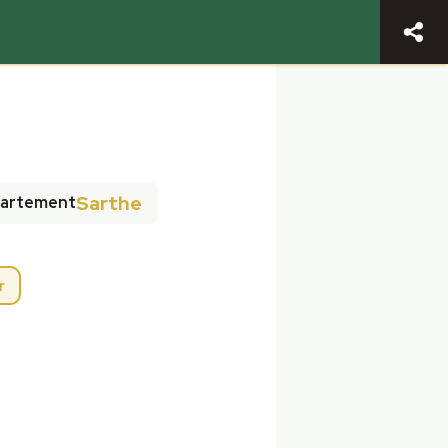
Sarthe
artement
r