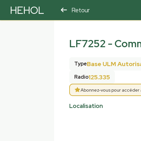
HEHOL
Retour
PARAPENTE
ULM
LF7252
-
Comm
Base ULM Autoris
Type
125.335
Radio
Abonnez-vous pour accéder aux
Localisation