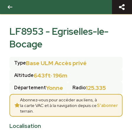
LF8953
-
Egriselles-le-
Bocage
Base ULM Accès privé
Type
643ft
·
196m
Altitude
Yonne
125.335
Département
Radio
Abonnez-vous pour accéder aux liens, à
la carte VAC et à la navigation depuis ce
S'abonner
terrain.
Localisation