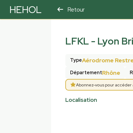
HEHOL
Retour
PARAPENTE
ULM
LFKL
-
Lyon Br
Aérodrome Restrei
Type
Rhône
Département
R
Abonnez-vous pour accéder aux
Localisation