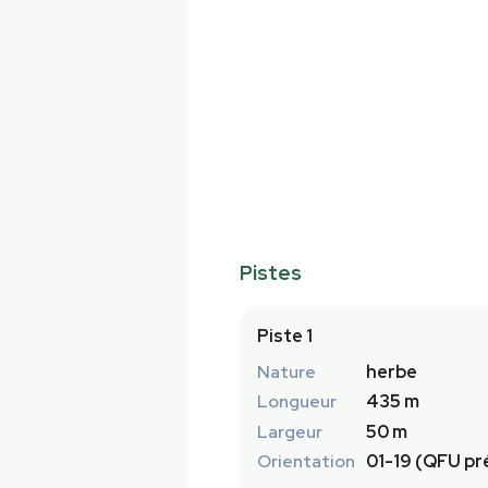
Pistes
Piste 1
Nature
herbe
Longueur
435 m
Largeur
50 m
Orientation
01-19 (QFU pré