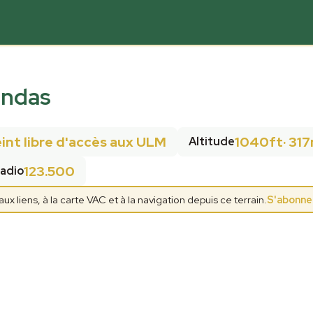
indas
nt libre d'accès aux ULM
1040ft
·
31
Altitude
123.500
adio
 liens, à la carte VAC et à la navigation depuis ce terrain.
S'abonne