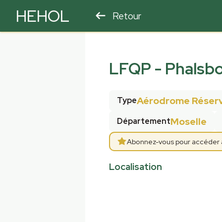
HEHOL
Retour
PARAPENTE
ULM
LFQP
-
Phalsb
Aérodrome Réserv
Type
Moselle
Département
Abonnez-vous pour accéder aux
Localisation