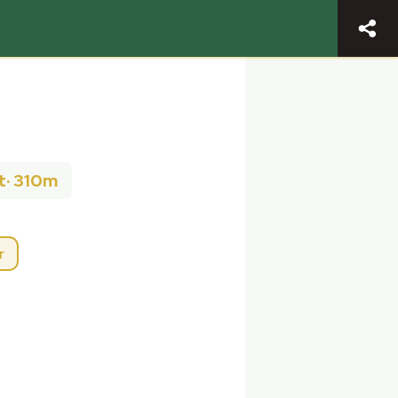
t
·
310m
r