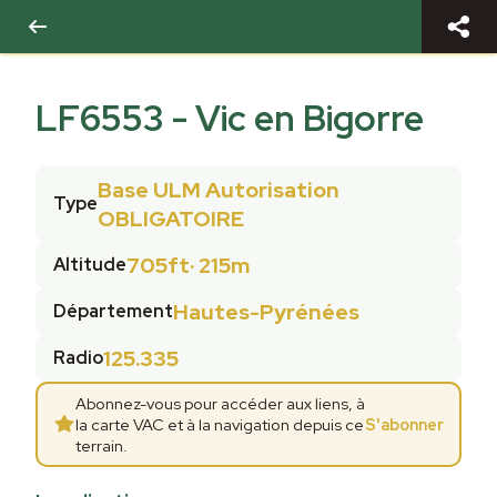
LF6553
-
Vic en Bigorre
Base ULM Autorisation
Type
OBLIGATOIRE
705ft
·
215m
Altitude
Hautes-Pyrénées
Département
125.335
Radio
Abonnez-vous pour accéder aux liens, à
la carte VAC et à la navigation depuis ce
S'abonner
terrain.