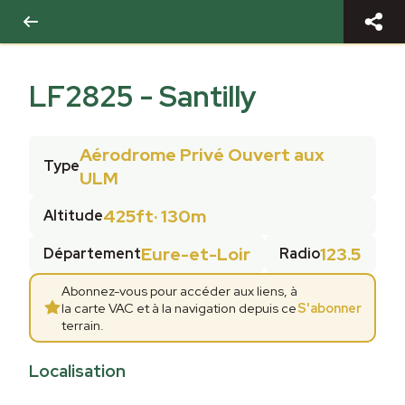
LF2825
-
Santilly
Aérodrome Privé Ouvert aux
Type
ULM
425ft
·
130m
Altitude
Eure-et-Loir
123.5
Département
Radio
Abonnez-vous pour accéder aux liens, à
la carte VAC et à la navigation depuis ce
S'abonner
terrain.
Localisation