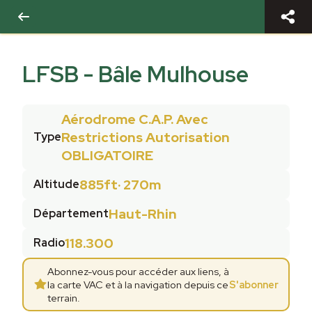
LFSB
-
Bâle Mulhouse
Aérodrome C.A.P. Avec
Restrictions Autorisation
Type
OBLIGATOIRE
885ft
·
270m
Altitude
Haut-Rhin
Département
118.300
Radio
Abonnez-vous pour accéder aux liens, à
la carte VAC et à la navigation depuis ce
S'abonner
terrain.