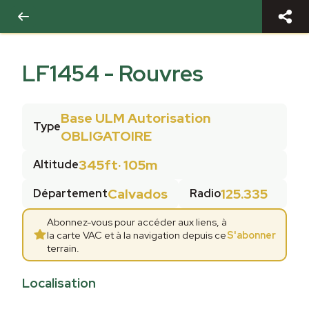
LF1454
-
Rouvres
Base ULM Autorisation
Type
OBLIGATOIRE
345ft
·
105m
Altitude
Calvados
125.335
Département
Radio
Abonnez-vous pour accéder aux liens, à
la carte VAC et à la navigation depuis ce
S'abonner
terrain.
Localisation