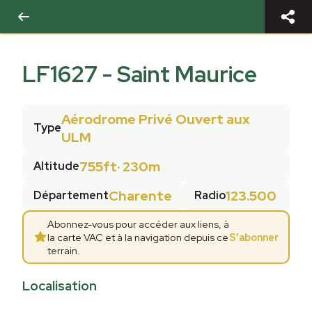
LF1627
-
Saint Maurice
Aérodrome Privé Ouvert aux
Type
ULM
755ft
·
230m
Altitude
Charente
123.500
Département
Radio
Abonnez-vous pour accéder aux liens, à
la carte VAC et à la navigation depuis ce
S'abonner
terrain.
Localisation