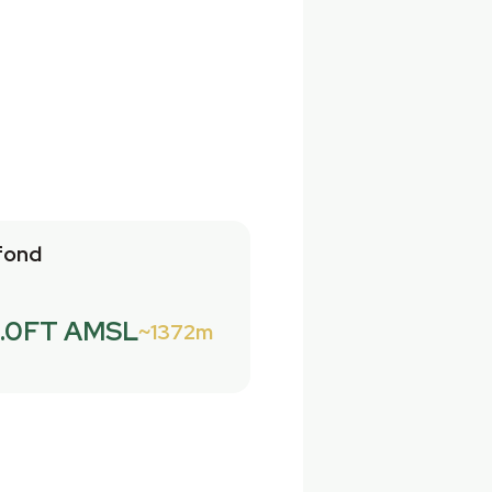
fond
.0FT AMSL
1372m