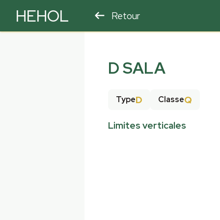
HEHOL
Retour
PARAPENTE
ULM
D SALA
D
Q
Type
Classe
Limites verticales