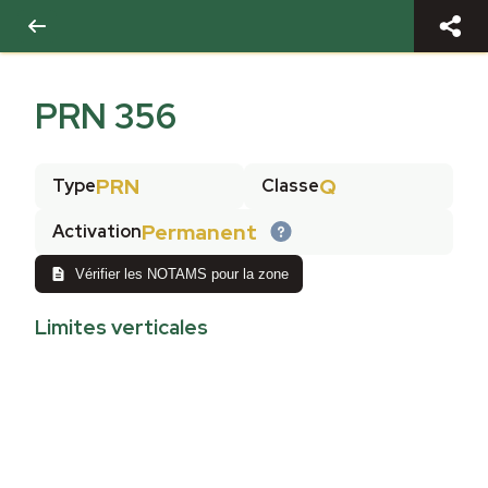
PRN 356
PRN
Q
Type
Classe
Permanent
Activation
Vérifier les NOTAMS pour la zone
Limites verticales